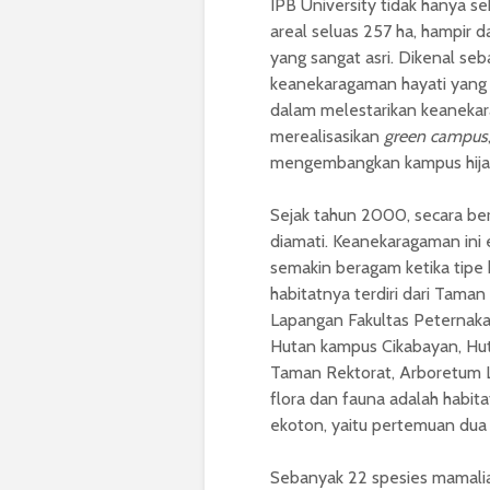
IPB University tidak hanya s
areal seluas 257 ha, hampir 
yang sangat asri. Dikenal seb
keanekaragaman hayati yang
dalam melestarikan keanekar
merealisasikan
green campus
mengembangkan kampus hija
Sejak tahun 2000, secara be
diamati. Keanekaragaman ini e
semakin beragam ketika tipe h
habitatnya terdiri dari Tam
Lapangan Fakultas Peternak
Hutan kampus Cikabayan, Hut
Taman Rektorat, Arboretum L
flora dan fauna adalah habita
ekoton, yaitu pertemuan dua 
Sebanyak 22 spesies mamalia, 