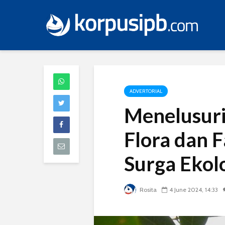
ADVERTORIAL
Menelusur
Flora dan 
Surga Ekol
Rosita
4 June 2024, 14:33