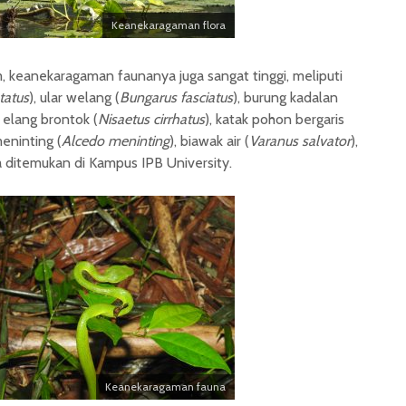
Keanekaragaman flora
, keanekaragaman faunanya juga sangat tinggi, meliputi
tatus
), ular welang (
Bungarus fasciatus
), burung kadalan
, elang brontok (
Nisaetus cirrhatus
), katak pohon bergaris
meninting (
Alcedo meninting
), biawak air (
Varanus salvator
),
a ditemukan di Kampus IPB University.
Keanekaragaman fauna