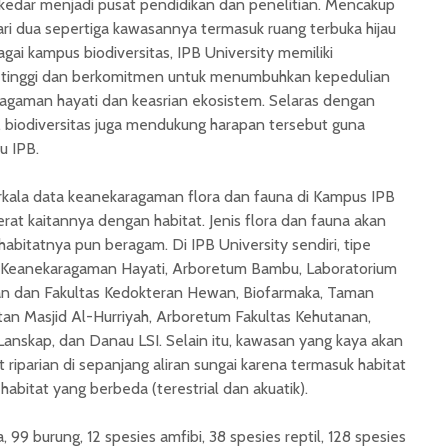
ekedar menjadi pusat pendidikan dan penelitian. Mencakup
dari dua sepertiga kawasannya termasuk ruang terbuka hijau
agai kampus biodiversitas, IPB University memiliki
 tinggi dan berkomitmen untuk menumbuhkan kepedulian
agaman hayati dan keasrian ekosistem. Selaras dengan
, biodiversitas juga mendukung harapan tersebut guna
u IPB.
rkala data keanekaragaman flora dan fauna di Kampus IPB
rat kaitannya dengan habitat. Jenis flora dan fauna akan
abitatnya pun beragam. Di IPB University sendiri, tipe
an Keanekaragaman Hayati, Arboretum Bambu, Laboratorium
an dan Fakultas Kedokteran Hewan, Biofarmaka, Taman
an Masjid Al-Hurriyah, Arboretum Fakultas Kehutanan,
anskap, dan Danau LSI. Selain itu, kawasan yang kaya akan
t riparian di sepanjang aliran sungai karena termasuk habitat
habitat yang berbeda (terestrial dan akuatik).
99 burung, 12 spesies amfibi, 38 spesies reptil, 128 spesies