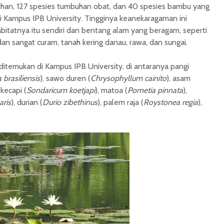
uhan, 127 spesies tumbuhan obat, dan 40 spesies bambu yang
i Kampus IPB University. Tingginya keanekaragaman ini
bitatnya itu sendiri dan bentang alam yang beragam, seperti
an sangat curam, tanah kering danau, rawa, dan sungai.
ditemukan di Kampus IPB University, di antaranya pangi
brasiliensis
), sawo duren (
Chrysophyllum cainito
), asam
, kecapi (
Sondaricum koetjapi
), matoa (
Pometia pinnata
),
ris
), durian (
Durio zibethinus
), palem raja (
Roystonea regia
),