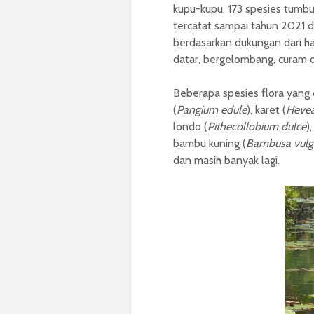
kupu-kupu, 173 spesies tumb
tercatat sampai tahun 2021 d
berdasarkan dukungan dari ha
datar, bergelombang, curam d
Beberapa spesies flora yang 
(
Pangium edule
), karet (
Hevea 
londo (
Pithecollobium dulce
)
bambu kuning (
Bambusa vulga
dan masih banyak lagi.