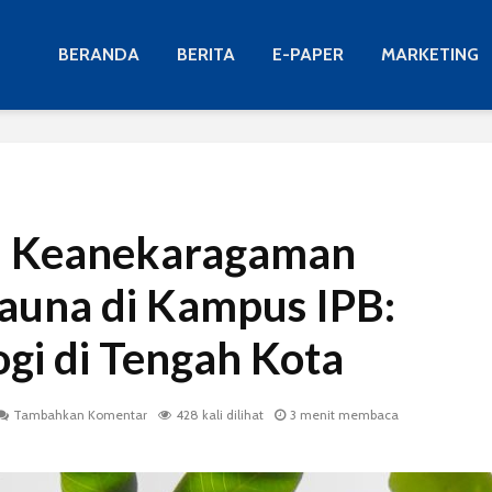
BERANDA
BERITA
E-PAPER
MARKETING
i Keanekaragaman
Fauna di Kampus IPB:
ogi di Tengah Kota
Tambahkan Komentar
428 kali dilihat
3 menit membaca