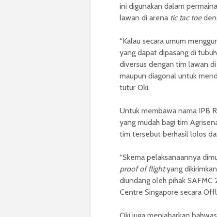
ini digunakan dalam permain
lawan di arena
tic tac toe
deng
“Kalau secara umum menggu
yang dapat dipasang di tubu
diversus dengan tim lawan d
maupun diagonal untuk menda
tutur Oki.
Untuk membawa nama IPB Robo
yang mudah bagi tim Agrisena
tim tersebut berhasil lolos 
“Skema pelaksanaannya dimul
proof of flight
yang dikirimkan 
diundang oleh pihak SAFMC 2
Centre Singapore secara Offli
Oki juga menjabarkan bahwasa