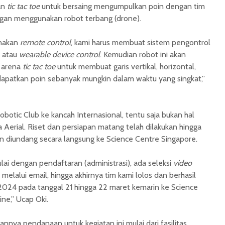
an
tic tac toe
untuk bersaing mengumpulkan poin dengan tim
an menggunakan robot terbang (drone).
nakan
remote control
, kami harus membuat sistem pengontrol
h atau
wearable device control
. Kemudian robot ini akan
i arena
tic tac toe
untuk membuat garis vertikal, horizontal,
patkan poin sebanyak mungkin dalam waktu yang singkat,”
tic Club ke kancah Internasional, tentu saja bukan hal
 Aerial. Riset dan persiapan matang telah dilakukan hingga
dan diundang secara langsung ke Science Centre Singapore.
ai dengan pendaftaran (administrasi), ada seleksi
video
melalui email, hingga akhirnya tim kami lolos dan berhasil
024 pada tanggal 21 hingga 22 maret kemarin ke Science
ne,” Ucap Oki.
nnya pendanaan untuk kegiatan ini mulai dari fasilitas