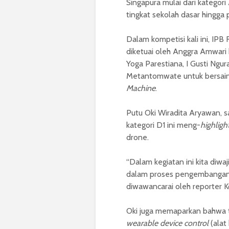
Singapura mulai dari kategori
tingkat sekolah dasar hingga
Dalam kompetisi kali ini, IP
diketuai oleh Anggra Amwari
Yoga Parestiana, I Gusti Ngura
Metantomwate untuk bersain
Machine
.
Putu Oki Wiradita Aryawan, 
kategori D1 ini meng-
highligh
drone.
“Dalam kegiatan ini kita diw
dalam proses pengembangan ro
diwawancarai oleh reporter K
Oki juga memaparkan bahwa 
wearable device control
(alat