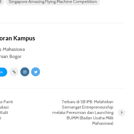
B
Singapore Amazing Flying Machine Competition
Koran Kampus
s Mahasiswa
anian Bogor
UA
s Panti
Terbaru di SB IPB: Melahirkan
ukasi
Semangat Entrepreneurship
Kulit
melalui Peresmian dan Launching
i
BUMM (Badan Usaha Milik
Mahasiswa)