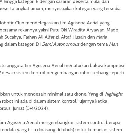
 A hingga kategori E dengan sasaran peserta mulai dari
 peserta tingkat umum, menyesuaikan kategori yang tersedia.
B Robotic Club mendelegasikan tim Agrisena Aerial yang
 bersama rekannya yakni Putu Oki Wiradita Aryawan, Made
h Sucahya, Farhan Ali Alfarizi, Altaf Husain dan Maria
g dalam kategori D1
Semi Autonomous
dengan tema
Man
satu anggota tim Agrisena Aerial menuturkan bahwa kompetisi
t
desain sistem kontrol pengembangan robot terbang seperti
ajibkan untuk mendesain minimal satu drone. Yang di-
highlight
bot ini ada di dalam sistem kontrol,” ujarnya ketika
orpus, Jumat (5/4/2024).
tim Agrisena Aerial mengembangkan sistem control berupa
 kendala yang bisa dipasang di tubuh) untuk kemudian sistem