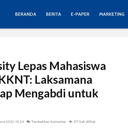
BERANDA
BERITA
E-PAPER
MARKETING
sity Lepas Mahasiswa
 KKNT: Laksamana
iap Mengabdi untuk
June 2023, 10:24
Tambahkan Komentar
377 kali dilihat