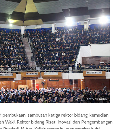
foto by Aulia
ari pembukaan, sambutan ketiga rektor bidang, kemudian
h Wakil Rektor bidang Riset, Inovasi dan Pengembangan
nan Rustiadi, M.Agr. Kuliah umum ini mengangkat judul