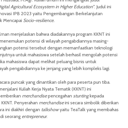
igital Agricultural Ecosystem in Higher Education”
. Judul ini
novasi IPB 2023 yaitu Pengembangan Berkelanjutan
uk Mencapai
Socio-resilience.
. Ernan menjelaskan bahwa diadakannya program KKNT ini
 menemukan potensi di wilayah pengabdiannya masing-
gkan potensi tersebut dengan memanfaatkan teknologi
lanjutnya untuk mahasiswa setelah berhasil mengolah potensi
i jika mahasiswa dapat melihat peluang bisnis untuk
ah pengabdiannya ke jenjang yang lebih kompleks lagi.
acara puncak yang dinantikan oleh para peserta pun tiba.
njalani Kuliah Kerja Nyata Tematik (KKNT) ini
memberikan
merchandise
pencegahan
stunting
kepada
a KKNT. Penyerahan
merchandise
ini secara simbolik diberikan
ra ini diakhiri dengan
talkshow
yaitu TeaTalk yang membahas
adi seorang
entrepreneur
.