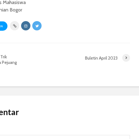
s Mahasiswa
anian Bogor
UA
Trik
Buletin April 2023
a Pejuang
entar