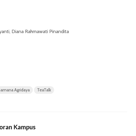
iyanti, Diana Rahmawati Pinandita
samana Agridaya
TeaTalk
Koran Kampus