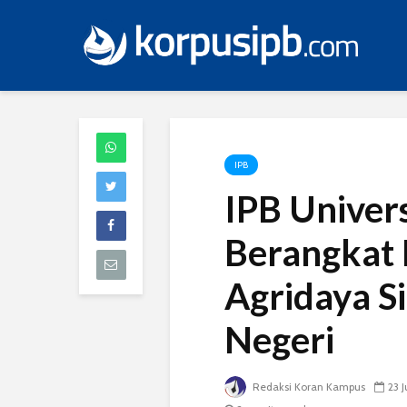
IPB
IPB Univer
Berangkat
Agridaya S
Negeri
Redaksi Koran Kampus
23 