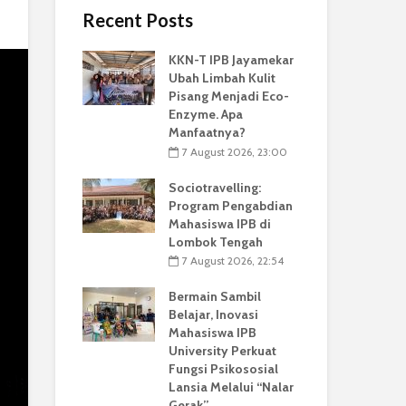
Recent Posts
KKN-T IPB Jayamekar
Ubah Limbah Kulit
Pisang Menjadi Eco-
Enzyme. Apa
Manfaatnya?
7 August 2026, 23:00
Sociotravelling:
Program Pengabdian
Mahasiswa IPB di
Lombok Tengah
7 August 2026, 22:54
Bermain Sambil
Belajar, Inovasi
Mahasiswa IPB
University Perkuat
Fungsi Psikososial
Lansia Melalui “Nalar
Gerak”