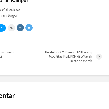
Koran Kampus
s Mahasiswa
anian Bogor
UA
emantauan
Buntut PPKM Darurat, IPB Larang
si
Mobilitas Fisik KKN di Wilayah
Berzona Merah
entar