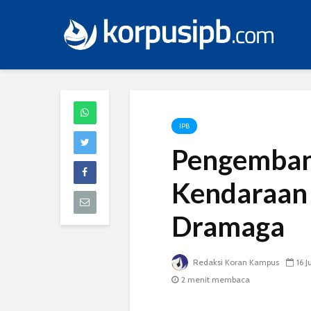
IPB
Pengemban
Kendaraan 
Dramaga
Redaksi Koran Kampus
16 J
2 menit membaca