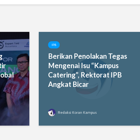
IPB
g
Berikan Penolakan Tegas
ir
Mengenai Isu “Kampus
obal
Catering”, Rektorat IPB
Angkat Bicar
Redaksi Koran Kampus