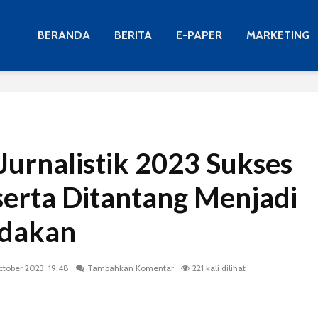
BERANDA
BERITA
E-PAPER
MARKETING
urnalistik 2023 Sukses
serta Ditantang Menjadi
adakan
ctober 2023, 19:48
Tambahkan Komentar
221 kali dilihat