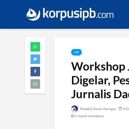
IPB
Workshop J
Digelar, Pe
Jurnalis D
Redaksi Koran Kampus
4 O
2 menit membaca