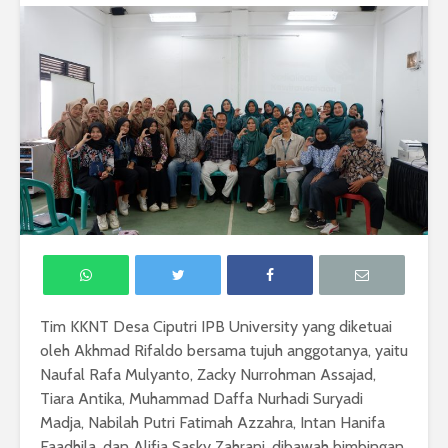
Tim KKNT Desa Ciputri IPB University yang diketuai
oleh Akhmad Rifaldo bersama tujuh anggotanya, yaitu
Naufal Rafa Mulyanto, Zacky Nurrohman Assajad,
Tiara Antika, Muhammad Daffa Nurhadi Suryadi
Madja, Nabilah Putri Fatimah Azzahra, Intan Hanifa
Faadhila, dan Alifia Sasky Zahrani, dibawah bimbingan