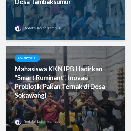
Desa Tambaksumur
Redaksi Koran Kampus
ADVERTORIAL
Mahasiswa KKN IPB Hadirkan
“Smart Ruminant”, Inovasi
Probiotik Pakan Ternak di Desa
Sokawangi
Redaksi Koran Kampus