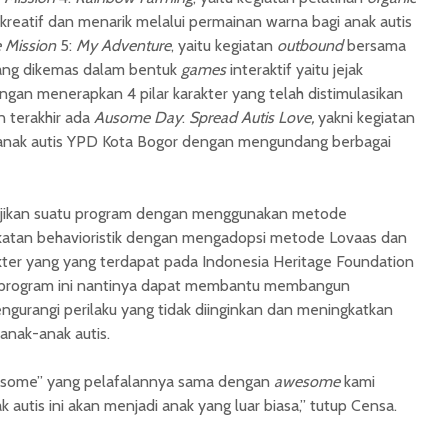
kreatif dan menarik melalui permainan warna bagi anak autis
 Mission
5:
My Adventure
, yaitu kegiatan
outbound
bersama
yang dikemas dalam bentuk
games
interaktif yaitu jejak
gan menerapkan 4 pilar karakter yang telah distimulasikan
n terakhir ada
Ausome Day
:
Spread Autis Love,
yakni kegiatan
 anak autis YPD Kota Bogor dengan mengundang berbagai
ikan suatu program dengan menggunakan metode
katan behavioristik dengan mengadopsi metode Lovaas dan
ter yang yang terdapat pada Indonesia Heritage Foundation
i program ini nantinya dapat membantu membangun
gurangi perilaku yang tidak diinginkan dan meningkatkan
 anak-anak autis.
usome” yang pelafalannya sama dengan
awesome
kami
autis ini akan menjadi anak yang luar biasa,” tutup Censa.