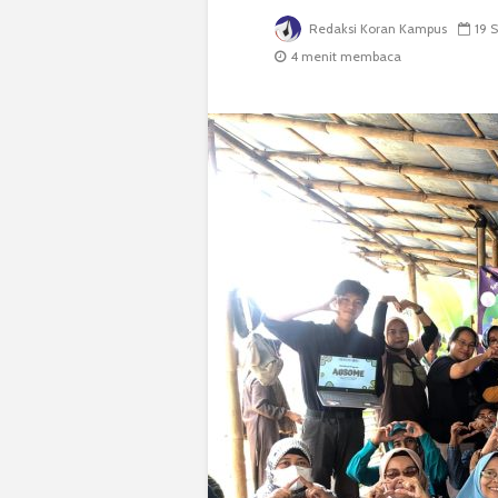
Redaksi Koran Kampus
19 
4 menit membaca