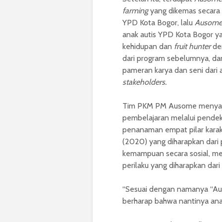
farming
yang dikemas secara 
YPD Kota Bogor, lalu
Ausome
anak autis YPD Kota Bogor 
kehidupan dan
fruit hunter
den
dari program sebelumnya, da
pameran karya dan seni dari
stakeholders.
Tim PKM PM Ausome menyaj
pembelajaran melalui pende
penanaman empat pilar karak
(2020) yang diharapkan dar
kemampuan secara sosial, men
perilaku yang diharapkan dari
“Sesuai dengan namanya “A
berharap bahwa nantinya anak 