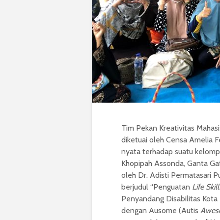
Tim Pekan Kreativitas Maha
diketuai oleh Censa Amelia F
nyata terhadap suatu kelomp
Khopipah Assonda, Ganta Gaff
oleh Dr. Adisti Permatasari P
berjudul “Penguatan
Life Skill
Penyandang Disabilitas Kota
dengan Ausome (Autis
Awes