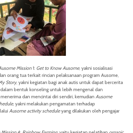
Ausome Mission
1:
Get to Know
Ausome
, yakni sosialisasi
 dan orang tua terkait rincian pelaksanaan program Ausome,
My Story
, yakni kegiatan bagi anak autis untuk dapat bercerita
 dalam bentuk konseling untuk lebih mengenal dan
menerima dan mencintai diri sendiri, kemudian
Ausome
chedule
, yakni melakukan pengamatan terhadap
lalui
Ausome
activity schedule
yang dilakukan oleh pengajar
Mission
4:
Rainbow Farming
, yaitu kegiatan pelatihan
organic