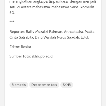
meningkatkan angka partisipasi kasar dengan menjadi
satu di antara mahasiswa-mahasiswa Sains Biomedis
60.
***
Reporter: Rafly Muzakki Rahman, Annastasha, Matta
Cinta Salsabila, Dinti Wardah Nurus Sa’adah, Luluk
Editor: Rosita
Sumber foto: skhb.ipb.ac.id.
Biomedis
Departemen baru
SKHB