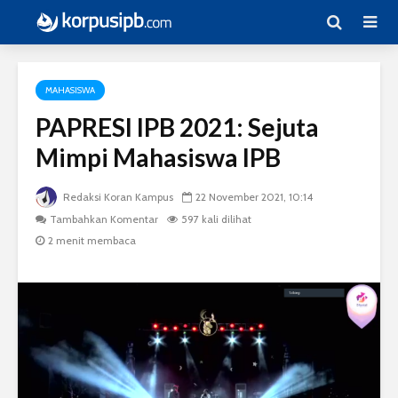
MAHASISWA
PAPRESI IPB 2021: Sejuta
Mimpi Mahasiswa IPB
Redaksi Koran Kampus
22 November 2021, 10:14
Tambahkan Komentar
597 kali dilihat
2 menit membaca