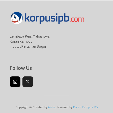
Lembaga Pers Mahasiswa
Koran Kampus
Institut Pertanian Bogor
Follow Us
Copyright © Created by
Meks
. Powered by
Koran Kampus IPB