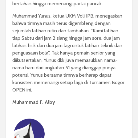
bertahan hingga memenangi partai puncak.
Muhammad Yunus, ketua UKM Voli IPB, menegaskan
bahwa timnya masih terus digembleng dengan
sejumlah latihan rutin dan tambahan. “Kami latihan
tiap Sabtu dari jam 2 siang hingga jam sore, dua jam
latihan fisik dan dua jam lagi untuk latihan teknik dan
penguasaan bola”. Tak hanya pemain senior yang
diikutsertakan, Yunus dkk juva memasukkan nama-
nama baru dari angkatan 51 yang dianggap punya
potensi. Yunus bersama timnya berharap dapat
konsisten memenangi setiap laga di Turnamen Bogor
OPEN ini.
Muhammad F. Alby