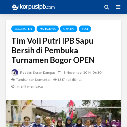
BOGOR OPEN
MAHASISWA
UKM IPB
VOLI
Tim Voli Putri IPB Sapu
Bersih di Pembuka
Turnamen Bogor OPEN
Redaksi Koran Kampus
18 November 2014, 06:30
Tambahkan Komentar
1,337 kali dilihat
1 menit membaca