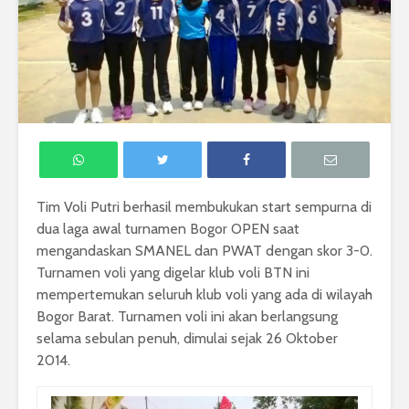
Tim Voli Putri berhasil membukukan start sempurna di
dua laga awal turnamen Bogor OPEN saat
mengandaskan SMANEL dan PWAT dengan skor 3-0.
Turnamen voli yang digelar klub voli BTN ini
mempertemukan seluruh klub voli yang ada di wilayah
Bogor Barat. Turnamen voli ini akan berlangsung
selama sebulan penuh, dimulai sejak 26 Oktober
2014.