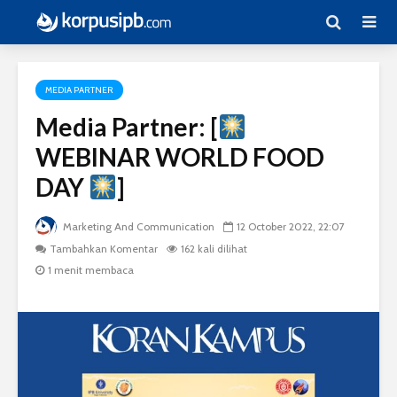
MEDIA PARTNER
Media Partner: [
WEBINAR WORLD FOOD
DAY
]
Marketing And Communication
12 October 2022, 22:07
Tambahkan Komentar
162 kali dilihat
1 menit membaca