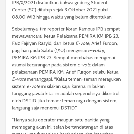
IPB/X/2021 disebutkan bahwa gedung Student
Center (SC) ditutup sejak 3 Oktober 2021 pukul
08.00 WIB hingga waktu yang belum ditentukan.
Sebelumnya, tim reporter Koran Kampus IPB sempat
mewawancarai Ketua Pelaksana PEMIRA KM IPB 23,
Faiz Fajriyan Rasyid, dan Ketua
E-vote
, Arief Furqon,
pagi hari pada Sabtu (1/10) mengenai
e-voting
PEMIRA KM IPB 23. Sempat membahas mengenai
asumsi kecurangan pada sistem
e-vote
dalam
pelaksanaan PEMIRA KM, Arief Furqon selaku Ketua
E-vote
menanggapi, “Kalau teman-teman meragukan
sistem
e-vote
ini silakan saja, karena ini bukan
tanggung jawab kita, ini adalah sepenuhnya dikontrol
oleh DSTID. Jika teman-teman ragu dengan sistem,
langsung saja menemui DSTID.”
“Hanya satu operator maupun satu panitia yang
memegang akun ini, telah bertandatangan di atas