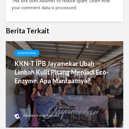
This site uses Akismet to reduce spam.
Learn how
your comment data is processed.
Berita Terkait
ADVERTORIAL
KKN-T IPB Jayamekar Ubah
Limbah Kulit Pisang Menjadi Eco-
Enzyme. Apa Manfaatnya?
Redaksi Koran Kampus