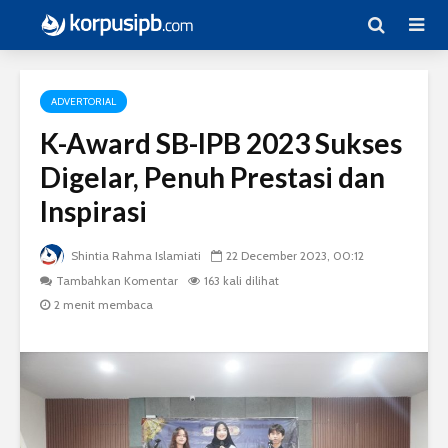
ADVERTORIAL
K-Award SB-IPB 2023 Sukses
Digelar, Penuh Prestasi dan
Inspirasi
Shintia Rahma Islamiati
22 December 2023, 00:12
Tambahkan Komentar
163 kali dilihat
2 menit membaca