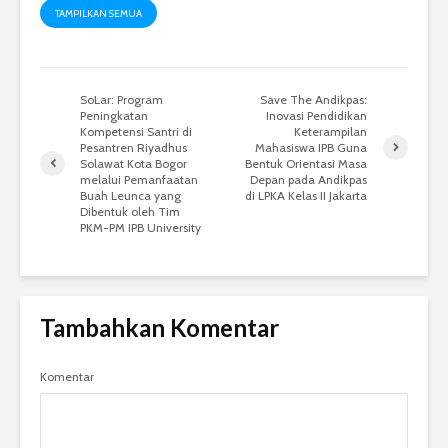
TAMPILKAN SEMUA
SoLar: Program
Save The Andikpas:
Peningkatan
Inovasi Pendidikan
Kompetensi Santri di
Keterampilan
Pesantren Riyadhus
Mahasiswa IPB Guna
Solawat Kota Bogor
Bentuk Orientasi Masa
melalui Pemanfaatan
Depan pada Andikpas
Buah Leunca yang
di LPKA Kelas II Jakarta
Dibentuk oleh Tim
PKM-PM IPB University
Tambahkan Komentar
Komentar