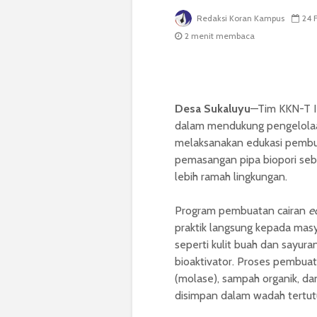
Redaksi Koran Kampus
24 F
2 menit membaca
Desa Sukaluyu
—Tim KKN-T I
dalam mendukung pengelolaan
melaksanakan edukasi pembu
pemasangan pipa biopori seb
lebih ramah lingkungan.
Program pembuatan cairan
e
praktik langsung kepada mas
seperti kulit buah dan sayu
bioaktivator. Proses pembua
(molase), sampah organik, d
disimpan dalam wadah tertut