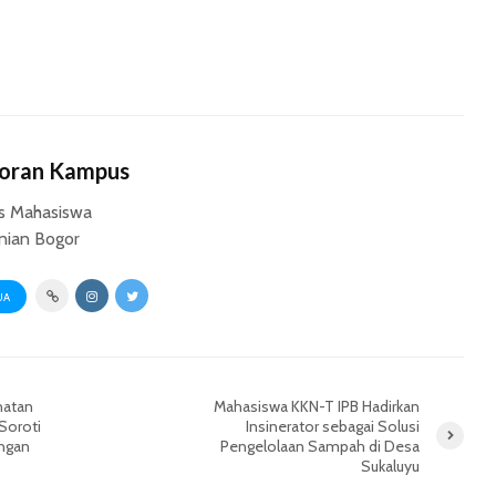
Koran Kampus
s Mahasiswa
anian Bogor
UA
hatan
Mahasiswa KKN-T IPB Hadirkan
 Soroti
Insinerator sebagai Solusi
angan
Pengelolaan Sampah di Desa
Sukaluyu