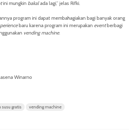
t
ini mungkin
bakal
ada lagi,” jelas Rifki.
kannya program ini dapat membahagiakan bagi banyak orang
perience
baru karena program ini merupakan
event
berbagi
enggunakan
vending machine
.
alasena Winarno
 susu gratis
vending machine