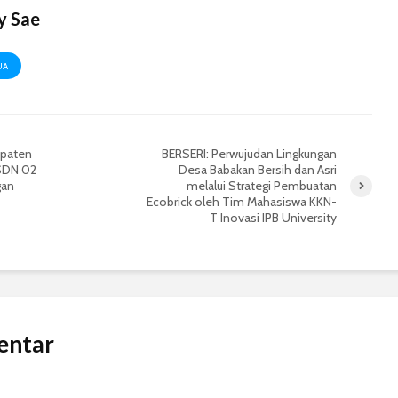
y Sae
UA
upaten
BERSERI: Perwujudan Lingkungan
 SDN 02
Desa Babakan Bersih dan Asri
gan
melalui Strategi Pembuatan
Ecobrick oleh Tim Mahasiswa KKN-
T Inovasi IPB University
entar