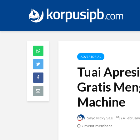
ADVERTORIAL
Tuai Apres
Gratis Me
Machine
Sayo Nicky Sae
24 February
2 menit membaca