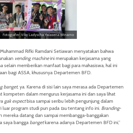
Fotografer: Viby Ladyscha Yalasena Winarno
tu Muhammad Rifki Ramdani Setiawan menyatakan bahwa
gunakan
vending machine
ini merupakan kerjasama yang
 selain memberikan manfaat bagi para mahasiswa, hal ini
gaan bagi ASSA, khususnya Departemen BFD.
g
banget
, ya. Karena di sisi lain saya merasa ada Departemen
 kompeten dalam mengurus kerjasama ini dan saya lihat
ya
gak expect
bisa sampai seribu lebih pengunjung dalam
i luar program studi pun pada
tau
tentang info ini.
Branding
-
an mereka datang dan sampai membangga-banggakan
ya saya bangga
banget
karena adanya Departemen BFD ini,”