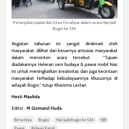
Pertunjukan pawai dari Desa Cimahpar dalam acara Hari Jadi
Bogor ke 534.
Kegiatan tahunan ini sangat dinikmati oleh
masyarakat, dilihat dari besarnya antusias masyarakat
dalam menonton acara tersebut. “Tujuan
diadakannya Heleran seni budaya & pawai mobil hias
ini untuk meningkatkan kreativitas dan juga kecintaan
masyarakat terhadap kebudayaannya khususnya di
wilayah Bogor,” tutup Kharisma Lestari.
Hesti Maulida
Editor :
M Qomarul Huda
Bima Arya
Bogor
Hari Jadi Bogor ke 534
HJB
Pawai
Ridwan Kamil