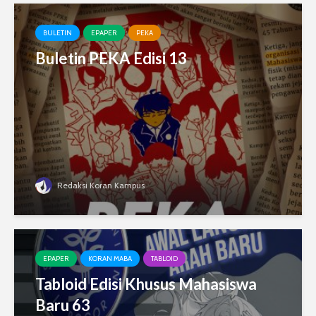
BULETIN
EPAPER
PEKA
Buletin PEKA Edisi 13
Redaksi Koran Kampus
EPAPER
KORAN MABA
TABLOID
Tabloid Edisi Khusus Mahasiswa
Baru 63