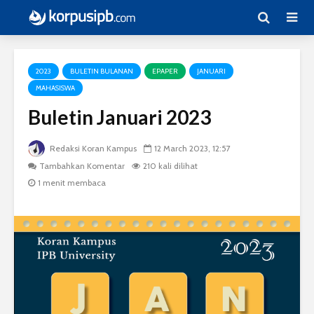
2023
BULETIN BULANAN
EPAPER
JANUARI
MAHASISWA
Buletin Januari 2023
Redaksi Koran Kampus
12 March 2023, 12:57
Tambahkan Komentar
210 kali dilihat
1 menit membaca