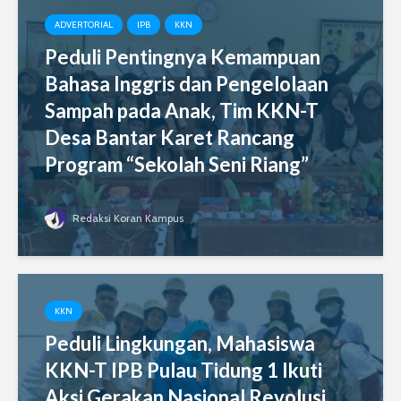
ADVERTORIAL
IPB
KKN
Peduli Pentingnya Kemampuan
Bahasa Inggris dan Pengelolaan
Sampah pada Anak, Tim KKN-T
Desa Bantar Karet Rancang
Program “Sekolah Seni Riang”
Redaksi Koran Kampus
KKN
Peduli Lingkungan, Mahasiswa
KKN-T IPB Pulau Tidung 1 Ikuti
Aksi Gerakan Nasional Revolusi