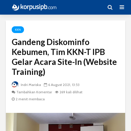
KKN
Gandeng Diskominfo
Kebumen, Tim KKN-T IPB
Gelar Acara Site-In (Website
Training)
Indri Mariska
6 August 2021, 13:53
Tambahkan Komentar
269 kali dilihat
2 menit membaca