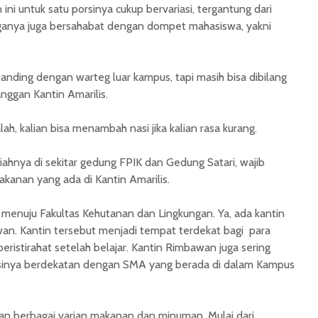
 ini untuk satu porsinya cukup bervariasi, tergantung dari
arganya juga bersahabat dengan dompet mahasiswa, yakni
anding dengan warteg luar kampus, tapi masih bisa dibilang
langgan Kantin Amarilis.
lah, kalian bisa menambah nasi jika kalian rasa kurang.
uliahnya di sekitar gedung FPIK dan Gedung Satari, wajib
kanan yang ada di Kantin Amarilis.
h menuju Fakultas Kehutanan dan Lingkungan. Ya, ada kantin
n. Kantin tersebut menjadi tempat terdekat bagi para
ristirahat setelah belajar. Kantin Rimbawan juga sering
asinya berdekatan dengan SMA yang berada di dalam Kampus
n berbagai varian makanan dan minuman. Mulai dari