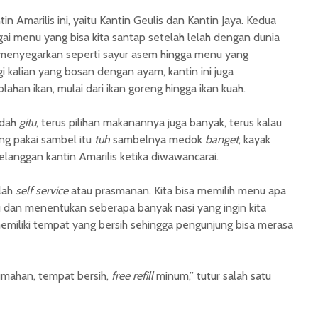
in Amarilis ini, yaitu Kantin Geulis dan Kantin Jaya. Kedua
ai menu yang bisa kita santap setelah lelah dengan dunia
u menyegarkan seperti sayur asem hingga menu yang
agi kalian yang bosan dengan ayam, kantin ini juga
han ikan, mulai dari ikan goreng hingga ikan kuah.
idah
gitu
, terus pilihan makanannya juga banyak, terus kalau
ng pakai sambel itu
tuh
sambelnya medok
banget
, kayak
pelanggan kantin Amarilis ketika diwawancarai.
alah
self service
atau prasmanan. Kita bisa memilih menu apa
itu dan menentukan seberapa banyak nasi yang ingin kita
memiliki tempat yang bersih sehingga pengunjung bisa merasa
umahan, tempat bersih,
free refill
minum,” tutur salah satu