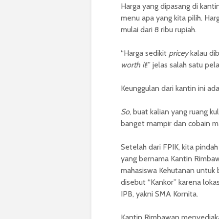
Harga yang dipasang di kantin
menu apa yang kita pilih. H
mulai dari 8 ribu rupiah.
“Harga sedikit
pricey
kalau dib
worth it
!” jelas salah satu pe
Keunggulan dari kantin ini ada
So
, buat kalian yang ruang k
banget mampir dan cobain ma
Setelah dari FPIK, kita pinda
yang bernama Kantin Rimbawa
mahasiswa Kehutanan untuk be
disebut “Kankor” karena lok
IPB, yakni SMA Kornita.
Kantin Rimbawan menyediaka