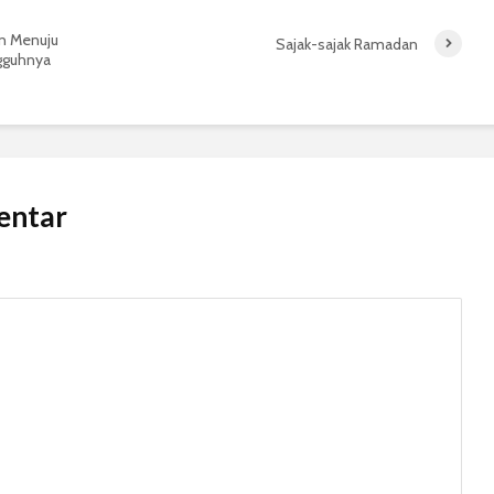
an Menuju
Sajak-sajak Ramadan
gguhnya
entar