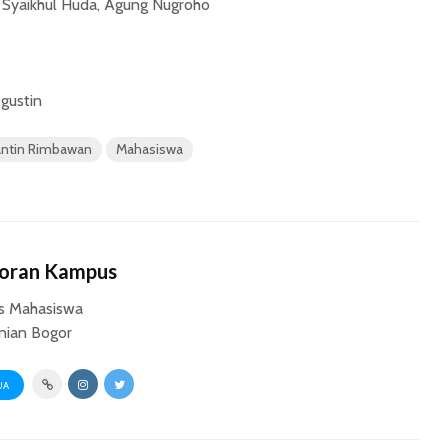
Syaikhul Huda, Agung Nugroho
Agustin
antin Rimbawan
Mahasiswa
Koran Kampus
s Mahasiswa
anian Bogor
UA