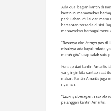
Ada dua bagian kantin di Kant
kantin ini menawarkan berbag
perkuliahan. Mulai dari men
bersantan tersedia di sini. B
menawarkan berbagai menu ola
“Rasanya oke
banget
pas di l
misalnya ada kayak rolade ya
merah
gitu
,” ucap salah satu 
Konsep dari kantin Amarilis i
yang ingin kita santap saat 
makan. Kantin Amarilis juga 
nyaman.
“Lauknya beragam, rasa ala r
pelanggan kantin Amarilis.