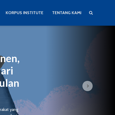
KORPUS INSTITUTE
TENTANG KAMI
nen,
ari
Bulan
arakat yang