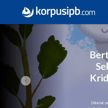
Ber
Se
Krid
Dikenal se