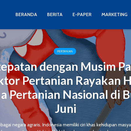
BERANDA
BERITA
E-PAPER
MARKETING
PERTANIAN
tepatan dengan Musim Pa
ktor Pertanian Rayakan H
a Pertanian Nasional di 
Juni
bagai negara agraris, Indonesia memiliki ciri khas kehidupan masy