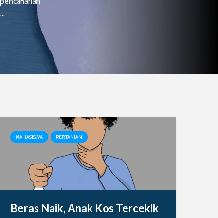
 pencaharian
..
MAHASISWA
PERTANIAN
Beras Naik, Anak Kos Tercekik