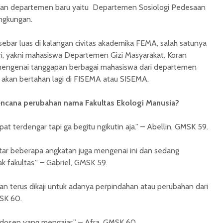
an departemen baru yaitu Departemen Sosiologi Pedesaan
ngkungan.
sebar luas di kalangan civitas akademika FEMA, salah satunya
i, yakni mahasiswa Departemen Gizi Masyarakat. Koran
mengenai tanggapan berbagai mahasiswa dari departemen
k akan bertahan lagi di FISEMA atau SISEMA.
ncana perubahan nama Fakultas Ekologi Manusia?
pat terdengar tapi ga begitu ngikutin aja.” – Abellin, GMSK 59.
tar beberapa angkatan juga mengenai ini dan sedang
k fakultas.” – Gabriel, GMSK 59.
an terus dikaji untuk adanya perpindahan atau perubahan dari
MSK 60.
 dosen yang mengajar.” – Afra, GMSK 60.