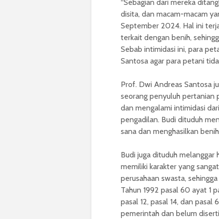
“Sebagian dari mereka ditangk
disita, dan macam-macam yang
September 2024. Hal ini terj
terkait dengan benih, sehingg
Sebab intimidasi ini, para pe
Santosa agar para petani tida
Prof. Dwi Andreas Santosa 
seorang penyuluh pertanian 
dan mengalami intimidasi dari
pengadilan. Budi dituduh menc
sana dan menghasilkan benih 
Budi juga dituduh melanggar h
memiliki karakter yang sanga
perusahaan swasta, sehingga
Tahun 1992 pasal 60 ayat 1 p
pasal 12, pasal 14, dan pasa
pemerintah dan belum disertif