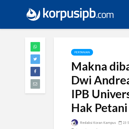
PERTANIAN
Makna diba
Dwi Andrea
IPB Univer
Hak Petani
Redaksi Koran Kampus
23 