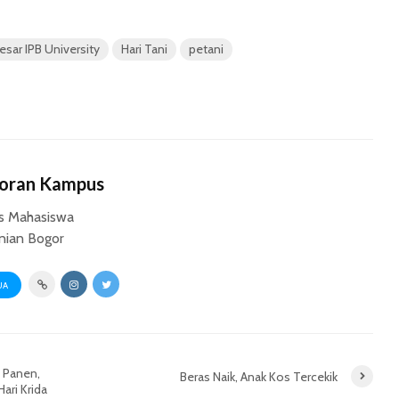
esar IPB University
Hari Tani
petani
Koran Kampus
s Mahasiswa
anian Bogor
UA
 Panen,
Beras Naik, Anak Kos Tercekik
ari Krida