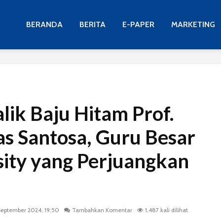
BERANDA
BERITA
E-PAPER
MARKETING
lik Baju Hitam Prof.
s Santosa, Guru Besar
sity yang Perjuangkan
September 2024, 19:50
Tambahkan Komentar
1,487 kali dilihat