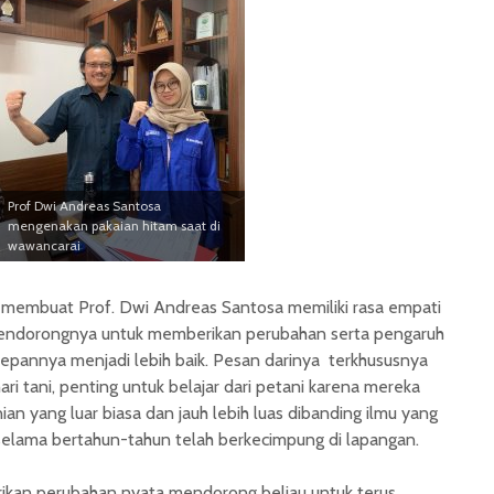
Prof Dwi Andreas Santosa
mengenakan pakaian hitam saat di
wawancarai
a membuat Prof. Dwi Andreas Santosa memiliki rasa empati
mendorongnya untuk memberikan perubahan serta pengaruh
depannya menjadi lebih baik. Pesan darinya terkhususnya
i tani, penting untuk belajar dari petani karena mereka
nian yang luar biasa dan jauh lebih luas dibanding ilmu yang
sil selama bertahun-tahun telah berkecimpung di lapangan.
ikan perubahan nyata mendorong beliau untuk terus