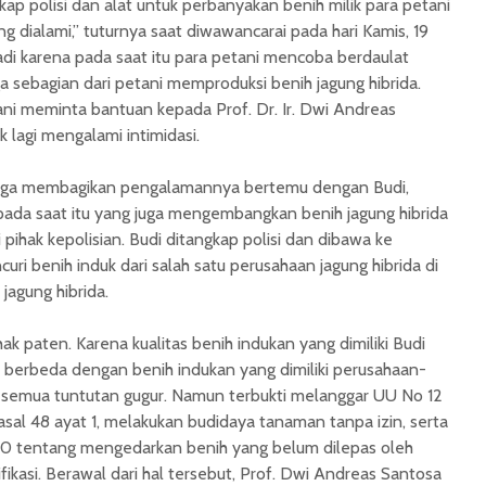
ap polisi dan alat untuk perbanyakan benih milik para petani
 dialami,” tuturnya saat diwawancarai pada hari Kamis, 19
adi karena pada saat itu para petani mencoba berdaulat
a sebagian dari petani memproduksi benih jagung hibrida.
tani meminta bantuan kepada Prof. Dr. Ir. Dwi Andreas
k lagi mengalami intimidasi.
juga membagikan pengalamannya bertemu dengan Budi,
pada saat itu yang juga mengembangkan benih jagung hibrida
 pihak kepolisian. Budi ditangkap polisi dan dibawa ke
uri benih induk dari salah satu perusahaan jagung hibrida di
jagung hibrida.
ak paten. Karena kualitas benih indukan yang dimiliki Budi
t berbeda dengan benih indukan yang dimiliki perusahaan-
 semua tuntutan gugur. Namun terbukti melanggar
UU No 12
asal 48 ayat 1, melakukan budidaya tanaman tanpa izin, serta
l 60 tentang mengedarkan benih yang belum dilepas oleh
ikasi. Berawal dari hal tersebut,
Prof. Dwi Andreas Santosa