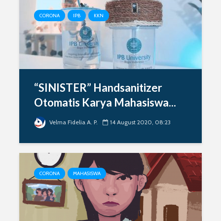
CORONA
IPB
KKN
“SINISTER” Handsanitizer
Otomatis Karya Mahasiswa...
Velma Fidelia A. P.
14 August 2020, 08:23
CORONA
MAHASISWA