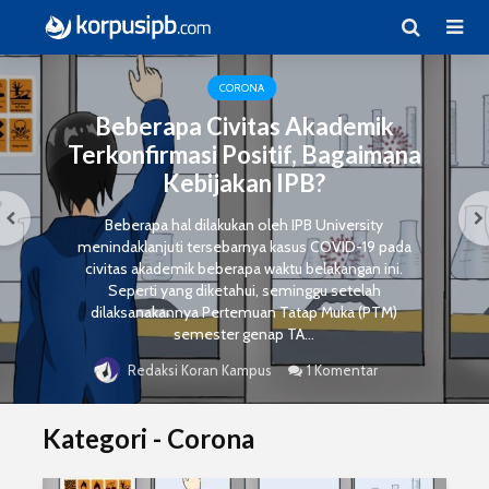
CORONA
Beberapa Civitas Akademik
Terkonfirmasi Positif, Bagaimana
Kebijakan IPB?
Beberapa hal dilakukan oleh IPB University
menindaklanjuti tersebarnya kasus COVID-19 pada
civitas akademik beberapa waktu belakangan ini.
Seperti yang diketahui, seminggu setelah
dilaksanakannya Pertemuan Tatap Muka (PTM)
semester genap TA...
1 Komentar
Redaksi Koran Kampus
Kategori - Corona